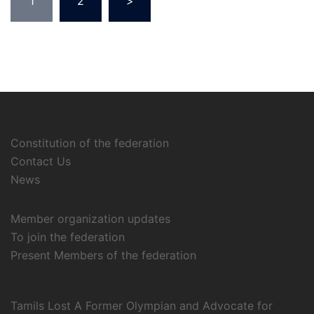
1
2
>
Constitution of the federation
Contact Us
News
Member organization updates
To join the federation
Present Members of the federation
Tamils Lost A Former Olympian and Advocate for