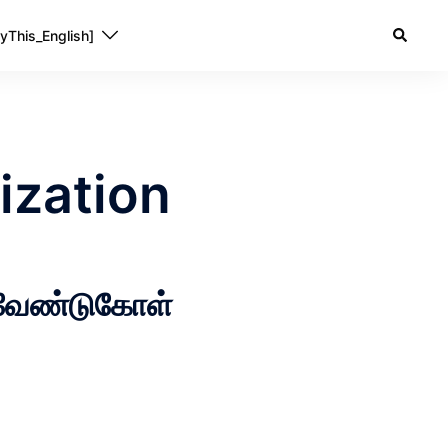
yThis_English]
ization
ு வேண்டுகோள்